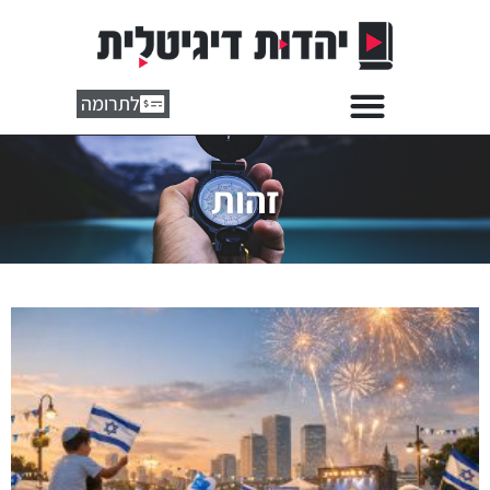
לתרומה
זהות