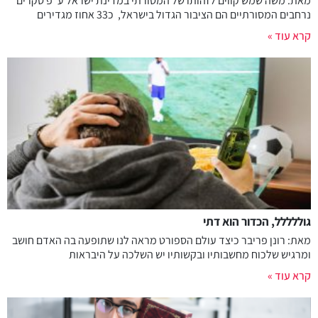
מאת: משה שמש קווים לזהותו של המסורתי במדינת ישראל ע"פ סקרים
נרחבים המסורתיים הם הציבור הגדול בישראל, כ33 אחוז מגדירים
קרא עוד »
גוללללל, הכדור הוא דתי
מאת: רונן פריבר כיצד עולם הספורט מראה לנו שתופעה בה האדם חושב
ומרגיש שלכוח מחשבותיו ובקשותיו יש השלכה על היבראות
קרא עוד »